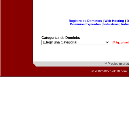
Registro de Dominios
|
Web Hosting
|
D
Dominios Expirados
|
Industrias
|
Indu
Categorías de Dominio:
[Pág. princi
** Precios expre
© 2002/2022 Solo10.com