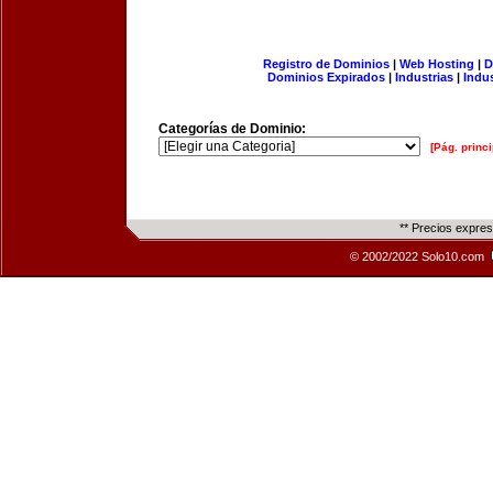
Registro de Dominios
|
Web Hosting
|
D
Dominios Expirados
|
Industrias
|
Indu
Categorías de Dominio:
[Pág. princi
** Precios expre
© 2002/2022 Solo10.com