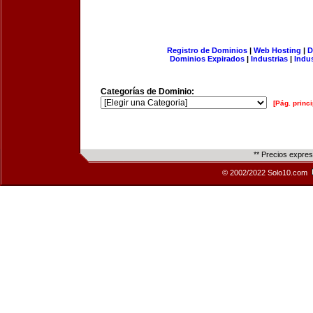
Registro de Dominios
|
Web Hosting
|
D
Dominios Expirados
|
Industrias
|
Indu
Categorías de Dominio:
[Pág. princi
** Precios expre
© 2002/2022 Solo10.com