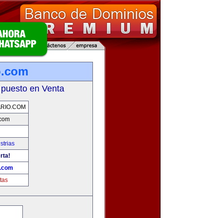
o.com
 puesto en Venta
RIO.COM
.com
strias
rta!
o.com
tas