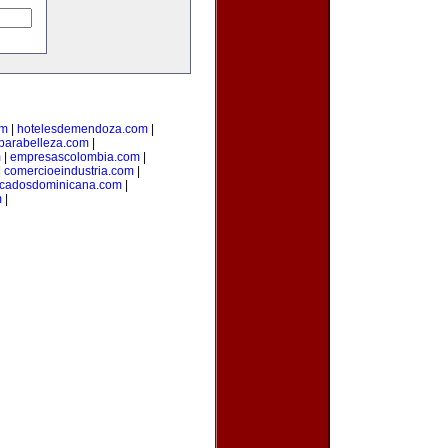
om
|
hotelesdemendoza.com
|
parabelleza.com
|
m
|
empresascolombia.com
|
|
comercioeindustria.com
|
ficadosdominicana.com
|
m
|