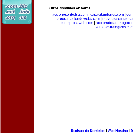
Otros dominios en venta:
accionesenbolsa.com
|
capacitandonos.com
|
com
programaciondewebs.com
|
proyectosempresa
tuempresaweb.com
|
aceleradoradenegocio
ventasestrategicas.co
Registro de Dominios
|
Web Hosting
|
D