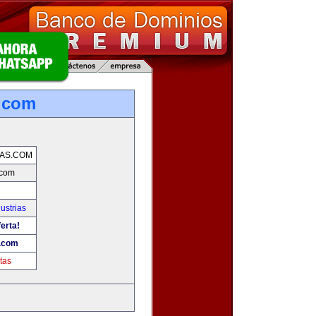
.com
AS.COM
.com
ustrias
erta!
.com
tas