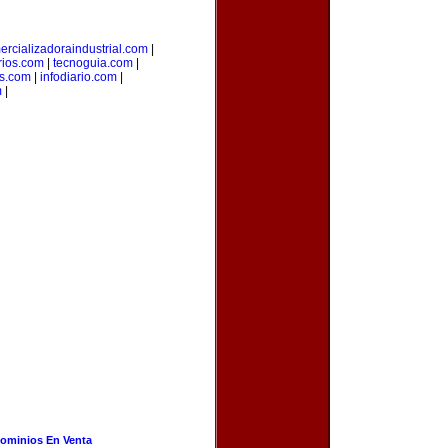
ercializadoraindustrial.com
|
rios.com
|
tecnoguia.com
|
s.com
|
infodiario.com
|
m
|
ominios En Venta