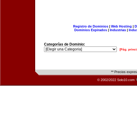
Registro de Dominios
|
Web Hosting
|
D
Dominios Expirados
|
Industrias
|
Indu
Categorías de Dominio:
[Pág. princi
** Precios expre
© 2002/2022 Solo10.com