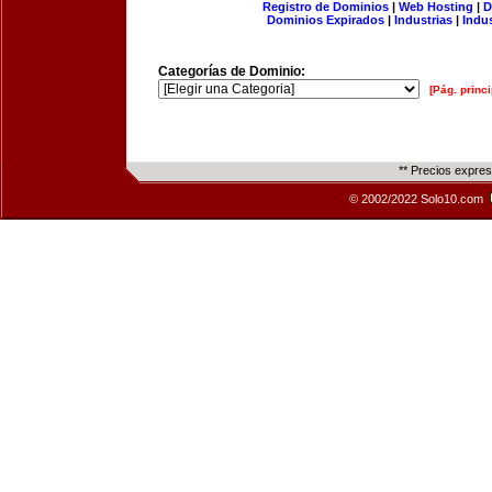
Registro de Dominios
|
Web Hosting
|
D
Dominios Expirados
|
Industrias
|
Indu
Categorías de Dominio:
[Pág. princi
** Precios expre
© 2002/2022 Solo10.com