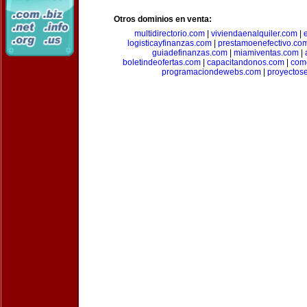
Otros dominios en venta:
multidirectorio.com
|
viviendaenalquiler.com
|
logisticayfinanzas.com
|
prestamoenefectivo.co
guiadefinanzas.com
|
miamiventas.com
|
boletindeofertas.com
|
capacitandonos.com
|
come
programaciondewebs.com
|
proyectos