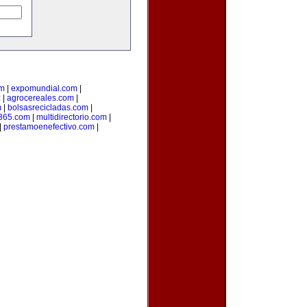
om
|
expomundial.com
|
z
|
agrocereales.com
|
m
|
bolsasrecicladas.com
|
s365.com
|
multidirectorio.com
|
|
prestamoenefectivo.com
|