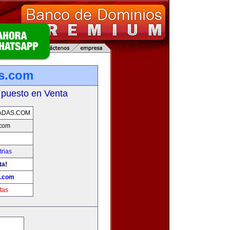
as.com
 puesto en Venta
ADAS.COM
.com
rias
ta!
s.com
tas