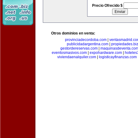
Precio Ofrecido $
Otros dominios en venta:
provinciadecordoba.com
|
ventasmadrid.c
publicidadargentina.com
|
propiedades.bi
gestordereservas.com
|
maquinasdeventa.co
eventosmasivos.com
|
expohardware.com
|
hotele
viviendaenalquiler.com
|
logisticayfinanzas.com