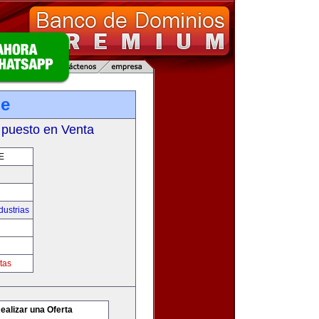
pe
 puesto en Venta
E
dustrias
tas
ealizar una Oferta