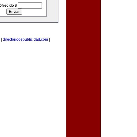
Ofrecido $
|
directoriodepublicidad.com
|