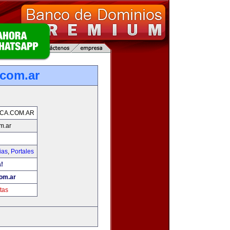
.com.ar
CA.COM.AR
m.ar
ias
,
Portales
a!
com.ar
tas