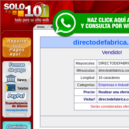
directodefabrica
Vendido!
Mayusculas:
DIRECTODEFABRI
Minusculas:
directodefabrica.co
Longitud:
16 caracteres
Categorias:
Empresas e Industr
Precio:
Realizar una ofert
Visitar!
directodefabrica.
Serán consideradas ofer