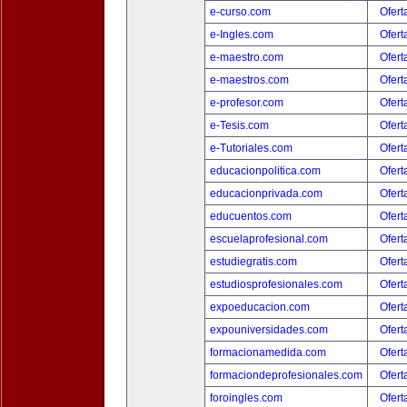
e-curso.com
Ofert
e-Ingles.com
Ofert
e-maestro.com
Ofert
e-maestros.com
Ofert
e-profesor.com
Ofert
e-Tesis.com
Ofert
e-Tutoriales.com
Ofert
educacionpolitica.com
Ofert
educacionprivada.com
Ofert
educuentos.com
Ofert
escuelaprofesional.com
Ofert
estudiegratis.com
Ofert
estudiosprofesionales.com
Ofert
expoeducacion.com
Ofert
expouniversidades.com
Ofert
formacionamedida.com
Ofert
formaciondeprofesionales.com
Ofert
foroingles.com
Ofert