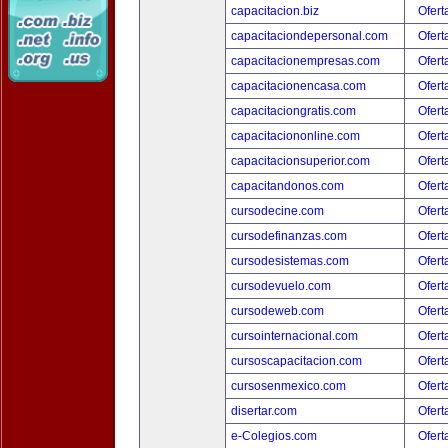
capacitacion.biz
Ofert
capacitaciondepersonal.com
Ofert
capacitacionempresas.com
Ofert
capacitacionencasa.com
Ofert
capacitaciongratis.com
Ofert
capacitaciononline.com
Ofert
capacitacionsuperior.com
Ofert
capacitandonos.com
Ofert
cursodecine.com
Ofert
cursodefinanzas.com
Ofert
cursodesistemas.com
Ofert
cursodevuelo.com
Ofert
cursodeweb.com
Ofert
cursointernacional.com
Ofert
cursoscapacitacion.com
Ofert
cursosenmexico.com
Ofert
disertar.com
Ofert
e-Colegios.com
Ofert