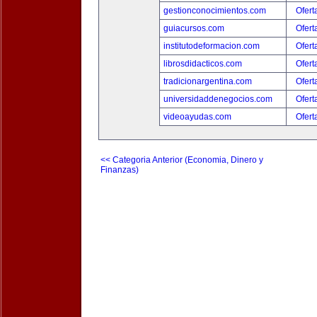
gestionconocimientos.com
Ofert
guiacursos.com
Ofert
institutodeformacion.com
Ofert
librosdidacticos.com
Ofert
tradicionargentina.com
Ofert
universidaddenegocios.com
Ofert
videoayudas.com
Ofert
<< Categoria Anterior (Economia, Dinero y
Finanzas)